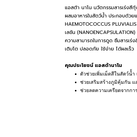
แอสต้า นาโน นวัตกรรมสารเร่งสีกุ้
ผสมอาหารในสัตว์น้ำ ประกอบด้วยแอส
HAEMOTOCOCCUS PLUVIALIS โดย
เลชัน (NANOENCAPSULATION) เพื่อ
ความสามารถในการดูด ซึมสารเร่งสีใน
เติบโต ปลอดภัย ใช้ง่าย ได้ผลเร็ว
คุณประโยชน์ แอสต้านาโน
ตัวช่วยเพิ่มเม็ดสีในสัตว์น้้
ช่วยเสริมสร้างภูมิคุ้มกั
ช่วยลดความเครียดจากการ