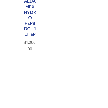
ALDA
MEX
HYDR
O
HERB
DCL 1
LITER
฿
1,300.
00
หยิบ
ใส่
ตะกร้
า