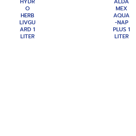
HYDR
ALDA
O
MEX
HERB
AQUA
LIVGU
-NAP
ARD 1
PLUS 1
LITER
LITER
อ่าน
อ่าน
เพิ่ม
เพิ่ม